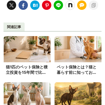
関連記事
猫1匹のペット保険と積
ペット保険とは？猫と
立投資を15年間で比較
暮らす前に知っておき
｜年3％・5％ならいく
たい補償内容・メリッ
らになる？
ト・注意点をやさしく
解説