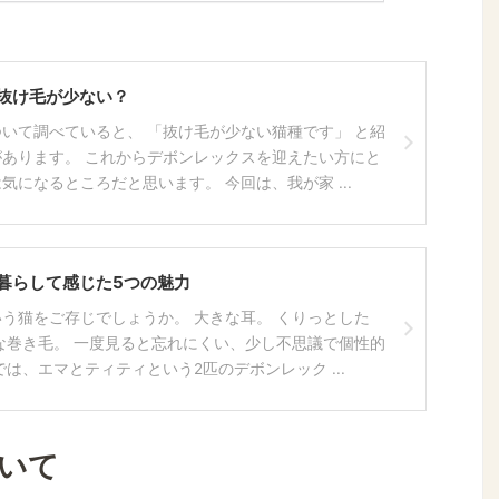
抜け毛が少ない？
いて調べていると、 「抜け毛が少ない猫種です」 と紹
あります。 これからデボンレックスを迎えたい方にと
気になるところだと思います。 今回は、我が家 ...
暮らして感じた5つの魅力
う猫をご存じでしょうか。 大きな耳。 くりっとした
な巻き毛。 一度見ると忘れにくい、少し不思議で個性的
は、エマとティティという2匹のデボンレック ...
いて