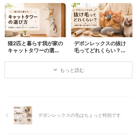
らになる？
ト・注意点をやさしく
解説
猫2匹と暮らす我が家の
デボンレックスの抜け
キャットタワーの選び
毛ってどれくらい？実
方｜多頭飼いで失敗し
際の量と我が家のケア
ないためのチェックポ
方法
もっと読む
イント
デボンレックスの毛はちょっと特別です