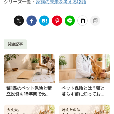
シリーズ一覧：
家族の未来を考える物語
関連記事
猫1匹のペット保険と積
ペット保険とは？猫と
立投資を15年間で比較
暮らす前に知っておき
｜年3％・5％ならいく
たい補償内容・メリッ
らになる？
ト・注意点をやさしく
解説