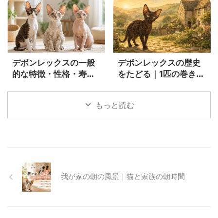
解説
デボンレックスの一般
デボンレックスの歴史
的な特徴・性格・寿
をたどる｜1匹の巻き毛
命・飼い方を実際の飼
猫カーリーから始まっ
い主が詳しく解説
た猫種の物語
もっと読む
我が家の朝の風景｜猫と家族の朝時間